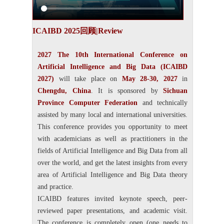
ICAIBD 2025回顾|Review
2027 The 10th International Conference on
Artificial Intelligence and Big Data (ICAIBD
2027)
will take place on
May 28-30, 2027
in
Chengdu, China
. It is sponsored by
Sichuan
Province Computer Federation
and technically
assisted by many local and international universities.
This conference provides you opportunity to meet
with academicians as well as practitioners in the
fields of Artificial Intelligence and Big Data from all
over the world, and get the latest insights from every
area of Artificial Intelligence and Big Data theory
and practice.
ICAIBD features invited keynote speech, peer-
reviewed paper presentations, and academic visit.
The conference is completely open (one needs to