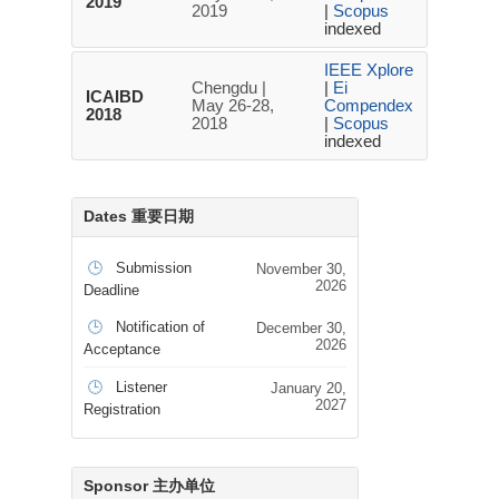
2019
2019
|
Scopus
indexed
IEEE Xplore
Chengdu |
|
Ei
ICAIBD
May 26-28,
Compendex
2018
2018
|
Scopus
indexed
Dates 重要日期
🕒
Submission
November 30,
2026
Deadline
🕒
Notification of
December 30,
2026
Acceptance
🕒
Listener
January 20,
2027
Registration
Sponsor 主办单位